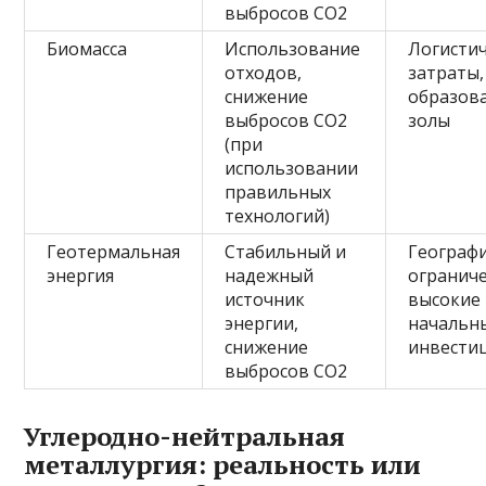
выбросов CO2
Биомасса
Использование
Логисти
отходов,
затраты,
снижение
образов
выбросов CO2
золы
(при
использовании
правильных
технологий)
Геотермальная
Стабильный и
Географ
энергия
надежный
ограниче
источник
высокие
энергии,
начальн
снижение
инвести
выбросов CO2
Углеродно-нейтральная
металлургия: реальность или