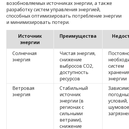
возобновляемых источниках энергии, а также
разработку систем управления энергией,
способных оптимизировать потребление энергии
и минимизировать потери.
Источник
Преимущества
Недос
энергии
Солнечная
Чистая энергия,
Постоянс
энергия
снижение
необход
выбросов CO2,
систем
доступность
хранени
ресурсов
энергии
Ветровая
Стабильный
Зависим
энергия
источник
погодны
энергии (в
условий,
регионах с
шумово
сильными
загрязне
ветрами),
снижение