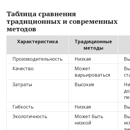
Таблица сравнения
традиционных и современных
методов
Характеристика
Традиционные
методы
Производительность
Низкая
Вы
Качество
Может
Вы
варьироваться
ст
Затраты
Высокие
Ни
до
пе
Гибкость
Низкая
Вы
Экологичность
Может быть
Вы
низкой
ис
эн