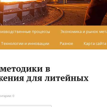
оизводственные процессы
Экономика и рынок мет
Технологии и инновации
Разное
Карта сайта
методики в
жения для литейных
нтарии: 0