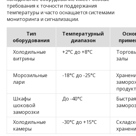
требования к точности поддержания
температуры и часто оснащается системами
мониторинга и сигнализации.
Тип
Температурный
Осно
оборудования
диапазон
приме
Холодильные
+2°C до +8°C
Торгов
витрины
залы
Морозильные
-18°C до -25°C
Хранен
лари
заморо
продук
Шкафы
До -40°C
Быстра
шоковой
заморо
заморозки
Холодильные
-30°C до +15°C
Складск
камеры
хранен