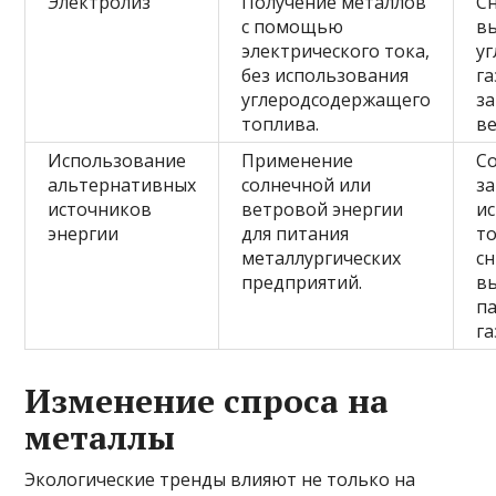
Электролиз
Получение металлов
С
с помощью
в
электрического тока,
уг
без использования
га
углеродсодержащего
з
топлива.
в
Использование
Применение
С
альтернативных
солнечной или
з
источников
ветровой энергии
и
энергии
для питания
т
металлургических
с
предприятий.
в
п
га
Изменение спроса на
металлы
Экологические тренды влияют не только на