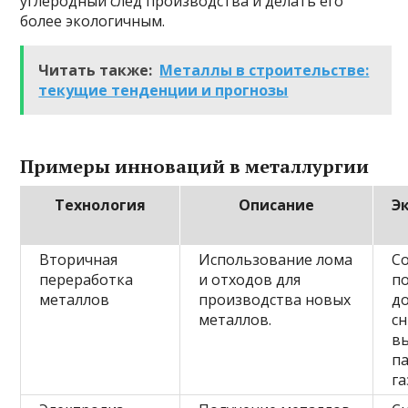
углеродный след производства и делать его
более экологичным.
Читать также:
Металлы в строительстве:
текущие тенденции и прогнозы
Примеры инноваций в металлургии
Технология
Описание
Э
Вторичная
Использование лома
С
переработка
и отходов для
п
металлов
производства новых
д
металлов.
с
в
п
га