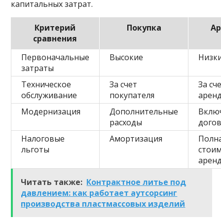
капитальных затрат.
Критерий
Покупка
Ар
сравнения
Первоначальные
Высокие
Низк
затраты
Техническое
За счет
За сч
обслуживание
покупателя
арен
Модернизация
Дополнительные
Вклю
расходы
дого
Налоговые
Амортизация
Полн
льготы
стои
арен
Читать также:
Контрактное литье под
давлением: как работает аутсорсинг
производства пластмассовых изделий