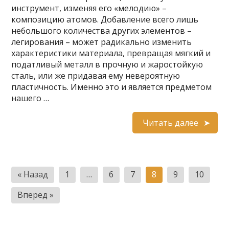
инструмент, изменяя его «мелодию» –
композицию атомов. Добавление всего лишь
небольшого количества других элементов –
легирования – может радикально изменить
характеристики материала, превращая мягкий и
податливый металл в прочную и жаростойкую
сталь, или же придавая ему невероятную
пластичность. Именно это и является предметом
нашего …
Читать далее
Пагинация
« Назад
1
…
6
7
8
9
10
записей
Вперед »