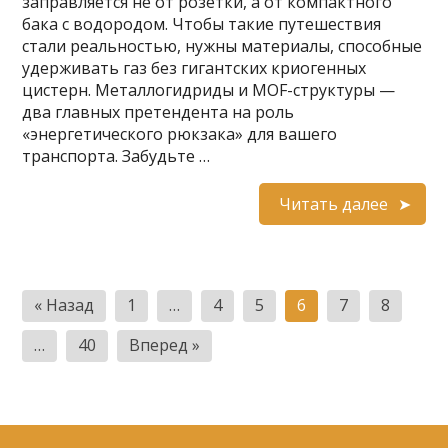
заправляется не от розетки, а от компактного
бака с водородом. Чтобы такие путешествия
стали реальностью, нужны материалы, способные
удерживать газ без гигантских криогенных
цистерн. Металлогидриды и MOF-структуры —
два главных претендента на роль
«энергетического рюкзака» для вашего
транспорта. Забудьте …
Читать далее
Пагинация
« Назад
1
…
4
5
6
7
8
записей
…
40
Вперед »